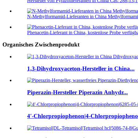
Hersteller von Pyrazollieferanten in China Cas: 288-13-1
N-Methylformamid-Lieferanten in China Methylformamid
Phenacetin-Lieferant in China, kostenlose Probe verfügb
Organisches Zwischenprodukt
1,3-Dihydroxyaceton-Hersteller in China...
Piperazin-Hersteller Piperazin Anhydr...
4′-Chlorpropiophenon|4-Chlorpropiophenon