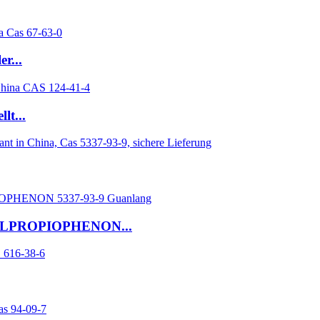
r...
lt...
LPROPIOPHENON...