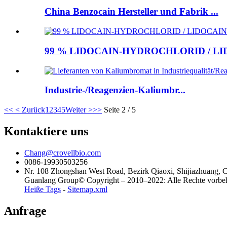
China Benzocain Hersteller und Fabrik ...
99 % LIDOCAIN-HYDROCHLORID / LID
Industrie-/Reagenzien-Kaliumbr...
<<
< Zurück
1
2
3
4
5
Weiter >
>>
Seite 2 / 5
Kontaktiere uns
Chang@crovellbio.com
0086-19930503256
Nr. 108 Zhongshan West Road, Bezirk Qiaoxi, Shijiazhuang, 
Guanlang Group© Copyright – 2010–2022: Alle Rechte vorbeha
Heiße Tags
-
Sitemap.xml
Anfrage