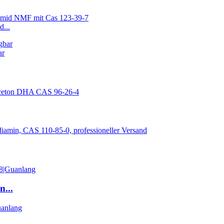
...
ar
...