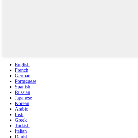
English
French
German
Portuguese
Spanish
Russian
Japanese
Korean
Arabic
Irish
Greek
Turkish
Italian
Danish