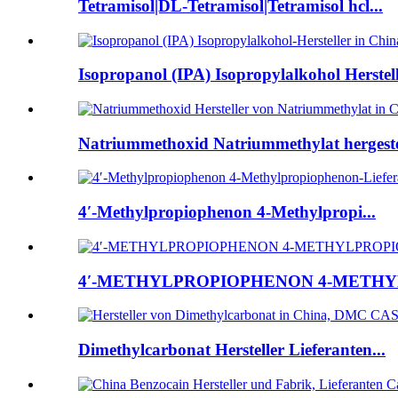
Tetramisol|DL-Tetramisol|Tetramisol hcl...
Isopropanol (IPA) Isopropylalkohol Herstelle
Natriummethoxid Natriummethylat hergestel
4′-Methylpropiophenon 4-Methylpropi...
4′-METHYLPROPIOPHENON 4-METHY
Dimethylcarbonat Hersteller Lieferanten...