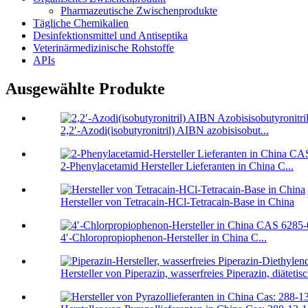
Pharmazeutische Zwischenprodukte
Tägliche Chemikalien
Desinfektionsmittel und Antiseptika
Veterinärmedizinische Rohstoffe
APIs
Ausgewählte Produkte
2,2′-Azodi(isobutyronitril) AIBN azobisisobut...
2-Phenylacetamid Hersteller Lieferanten in China C...
Hersteller von Tetracain-HCl-Tetracain-Base in China
4′-Chloropropiophenon-Hersteller in China C...
Hersteller von Piperazin, wasserfreies Piperazin, diätetisc