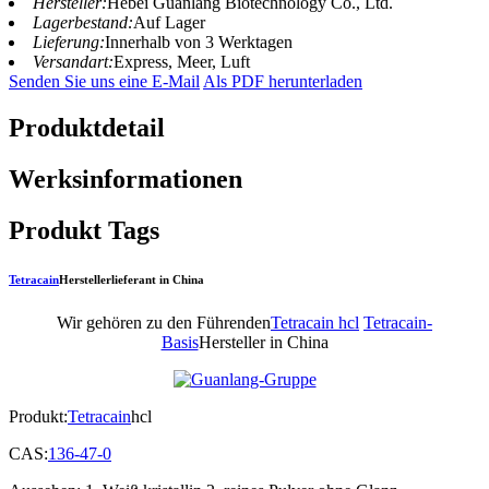
Hersteller:
Hebei Guanlang Biotechnology Co., Ltd.
Lagerbestand:
Auf Lager
Lieferung:
Innerhalb von 3 Werktagen
Versandart:
Express, Meer, Luft
Senden Sie uns eine E-Mail
Als PDF herunterladen
Produktdetail
Werksinformationen
Produkt Tags
Tetracain
Herstellerlieferant in China
Wir gehören zu den Führenden
Tetracain hcl
Tetracain-
Basis
Hersteller in China
Produkt:
Tetracain
hcl
CAS:
136-47-0