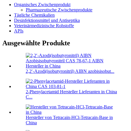
Organisches Zwischenprodukt
Pharmazeutische Zwischenprodukte
Tägliche Chemikalien
Desinfektionsmittel und Antiseptika
Veterinärmedizinische Rohstoffe
APIs
Ausgewählte Produkte
2,2′-Azodi(isobutyronitril) AIBN azobisisobut...
2-Phenylacetamid Hersteller Lieferanten in China
C...
Hersteller von Tetracain-HCl-Tetracain-Base in
China