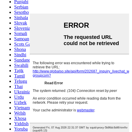
Punjabi
Serbian
Sesotho
Sinhala
Slovak
Slovenian
Somali
Samoan
Scots Gaelic
Shona
Sindhi
Sundanese
Swahili
Tajik
Tamil
Telugu
Thai
Ukrainian
Urdu
Uzbek
Vietnamese
Welsh
Xhosa
Yiddish
Yoruba