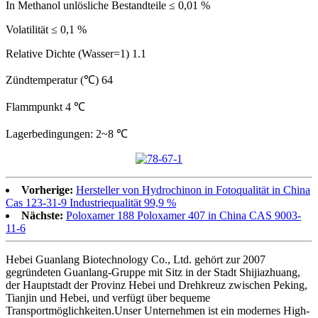
In Methanol unlösliche Bestandteile ≤ 0,01 %
Volatilität ≤ 0,1 %
Relative Dichte (Wasser=1) 1.1
Zündtemperatur (℃) 64
Flammpunkt 4 ℃
Lagerbedingungen: 2~8 ℃
Vorherige:
Hersteller von Hydrochinon in Fotoqualität in China
Cas 123-31-9 Industriequalität 99,9 %
Nächste:
Poloxamer 188 Poloxamer 407 in China CAS 9003-
11-6
Hebei Guanlang Biotechnology Co., Ltd. gehört zur 2007
gegründeten Guanlang-Gruppe mit Sitz in der Stadt Shijiazhuang,
der Hauptstadt der Provinz Hebei und Drehkreuz zwischen Peking,
Tianjin und Hebei, und verfügt über bequeme
Transportmöglichkeiten.Unser Unternehmen ist ein modernes High-