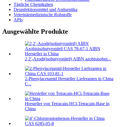
Tägliche Chemikalien
Desinfektionsmittel und Antiseptika
Veterinärmedizinische Rohstoffe
APIs
Ausgewählte Produkte
2,2′-Azodi(isobutyronitril) AIBN azobisisobut...
2-Phenylacetamid Hersteller Lieferanten in China
C...
Hersteller von Tetracain-HCl-Tetracain-Base in
China