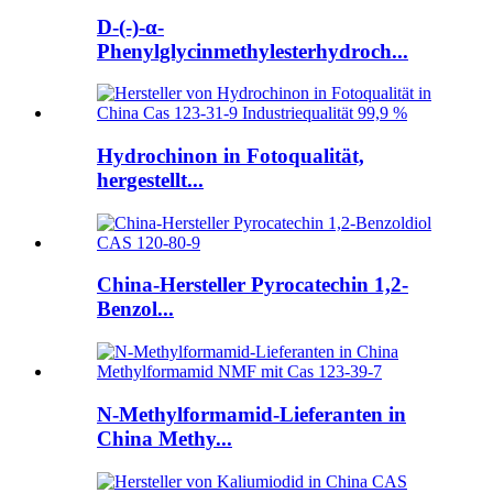
D-(-)-α-
Phenylglycinmethylesterhydroch...
Hydrochinon in Fotoqualität,
hergestellt...
China-Hersteller Pyrocatechin 1,2-
Benzol...
N-Methylformamid-Lieferanten in
China Methy...