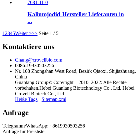
Kaliumjodid-Hersteller Lieferanten in
...
1
2
3
4
5
Weiter >
>>
Seite 1 / 5
Kontaktiere uns
Chang@crovellbio.com
0086-19930503256
Nr. 108 Zhongshan West Road, Bezirk Qiaoxi, Shijiazhuang,
China
Guanlang Group© Copyright – 2010–2022: Alle Rechte
vorbehalten.Hebei Guanlang Biotechnology Co., Ltd. Hebei
Crovell Biotech Co., Ltd.
Heiße Tags
-
Sitemap.xml
Anfrage
Telegramm/WhatsApp: +8619930503256
Anfrage für Preisliste