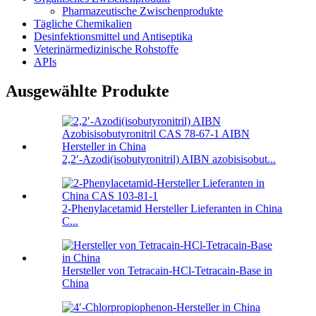
Pharmazeutische Zwischenprodukte
Tägliche Chemikalien
Desinfektionsmittel und Antiseptika
Veterinärmedizinische Rohstoffe
APIs
Ausgewählte Produkte
2,2′-Azodi(isobutyronitril) AIBN azobisisobut...
2-Phenylacetamid Hersteller Lieferanten in China
C...
Hersteller von Tetracain-HCl-Tetracain-Base in
China