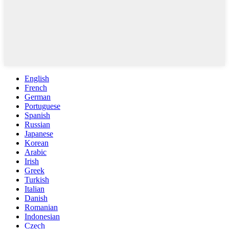
English
French
German
Portuguese
Spanish
Russian
Japanese
Korean
Arabic
Irish
Greek
Turkish
Italian
Danish
Romanian
Indonesian
Czech