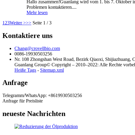
Hallo zusammen!Guanlang wird vom 1. bis 7. Oktober i
Problemen kontaktieren....
Mehr lesen
1
2
3
Weiter >
>>
Seite 1 / 3
Kontaktiere uns
Chang@crovellbio.com
0086-19930503256
Nr. 108 Zhongshan West Road, Bezirk Qiaoxi, Shijiazhuang, 
Guanlang Group© Copyright – 2010–2022: Alle Rechte vorbeha
Heiße Tags
-
Sitemap.xml
Anfrage
Telegramm/WhatsApp: +8619930503256
Anfrage für Preisliste
neueste Nachrichten