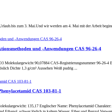
laub.bis zum 3. Mai.Und wir werden am 4. Mai mit der Arbeit beginn
uktionsmethoden und -Anwendungen CAS 96-26-4
O3 Molekulargewicht 90,07884 CAS-Registrierungsnummer 96-26-4 
slich Dichte 1,3 g/cm³ Aussehen Weiß pudrig ...
-Phenylacetamid CAS 103-81-1
ulargewicht: 135,17 Englischer Name: Phenylacetamid Charakter: We
d Ethanol, schwer löslich in kaltem Wasser, Ether und Benzol.Verwend