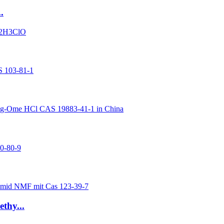
.
thy...