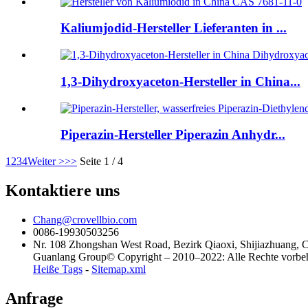
Kaliumjodid-Hersteller Lieferanten in ...
1,3-Dihydroxyaceton-Hersteller in China...
Piperazin-Hersteller Piperazin Anhydr...
1
2
3
4
Weiter >
>>
Seite 1 / 4
Kontaktiere uns
Chang@crovellbio.com
0086-19930503256
Nr. 108 Zhongshan West Road, Bezirk Qiaoxi, Shijiazhuang, 
Guanlang Group© Copyright – 2010–2022: Alle Rechte vorbeha
Heiße Tags
-
Sitemap.xml
Anfrage