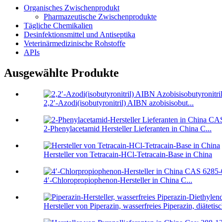
Organisches Zwischenprodukt
Pharmazeutische Zwischenprodukte
Tägliche Chemikalien
Desinfektionsmittel und Antiseptika
Veterinärmedizinische Rohstoffe
APIs
Ausgewählte Produkte
2,2′-Azodi(isobutyronitril) AIBN azobisisobut...
2-Phenylacetamid Hersteller Lieferanten in China C...
Hersteller von Tetracain-HCl-Tetracain-Base in China
4′-Chloropropiophenon-Hersteller in China C...
Hersteller von Piperazin, wasserfreies Piperazin, diätetisc