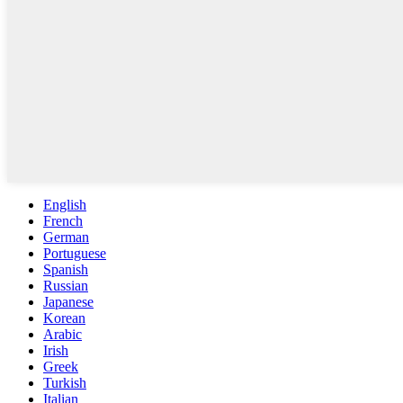
English
French
German
Portuguese
Spanish
Russian
Japanese
Korean
Arabic
Irish
Greek
Turkish
Italian