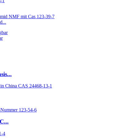
...
ar
is...
C...