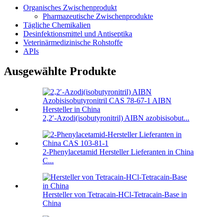
Organisches Zwischenprodukt
Pharmazeutische Zwischenprodukte
Tägliche Chemikalien
Desinfektionsmittel und Antiseptika
Veterinärmedizinische Rohstoffe
APIs
Ausgewählte Produkte
2,2′-Azodi(isobutyronitril) AIBN azobisisobut...
2-Phenylacetamid Hersteller Lieferanten in China
C...
Hersteller von Tetracain-HCl-Tetracain-Base in
China