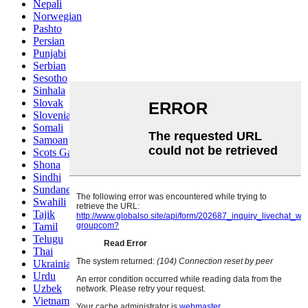
Nepali
Norwegian
Pashto
Persian
Punjabi
Serbian
Sesotho
Sinhala
Slovak
Slovenian
Somali
Samoan
Scots Gaelic
Shona
Sindhi
Sundanese
Swahili
Tajik
Tamil
Telugu
Thai
Ukrainian
Urdu
Uzbek
Vietnamese